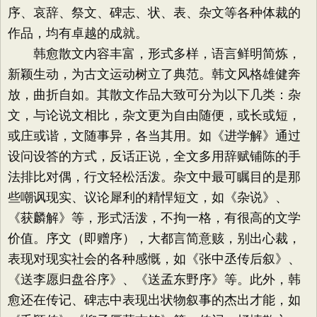
序、哀辞、祭文、碑志、状、表、杂文等各种体裁的
作品，均有卓越的成就。
韩愈散文内容丰富，形式多样，语言鲜明简炼，
新颖生动，为古文运动树立了典范。韩文风格雄健奔
放，曲折自如。其散文作品大致可分为以下几类：杂
文，与论说文相比，杂文更为自由随便，或长或短，
或庄或谐，文随事异，各当其用。如《进学解》通过
设问设答的方式，反话正说，全文多用辞赋铺陈的手
法排比对偶，行文轻松活泼。杂文中最可瞩目的是那
些嘲讽现实、议论犀利的精悍短文，如《杂说》、
《获麟解》等，形式活泼，不拘一格，有很高的文学
价值。序文（即赠序），大都言简意赅，别出心裁，
表现对现实社会的各种感慨，如《张中丞传后叙》、
《送李愿归盘谷序》、《送孟东野序》等。此外，韩
愈还在传记、碑志中表现出状物叙事的杰出才能，如