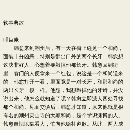
轶事典故
叩齿庵
韩愈来到潮州后，有一天在街上碰见一个和尚，
面貌十分凶恶，特别是翻出口外的两个长牙，韩愈想
这决非好人，心想着要敲掉他那长牙。韩愈回到衙
里，看门的人便拿来一个红包，说这是一个和尚送来
的。韩愈打开一看，里面竟是一对长牙，和那和尚的
两只长牙一模一样。他想，我想敲掉他的牙齿，并没
说出来，他怎么就知道了呢？韩愈立即派人四处寻找
那个和尚。见面交谈后，韩愈才知道，原来他就是很
有名的潮州灵山寺的大颠和尚，是个学识渊博的人。
韩愈自愧以貌看人，忙向他赔礼道歉。从此，两人成