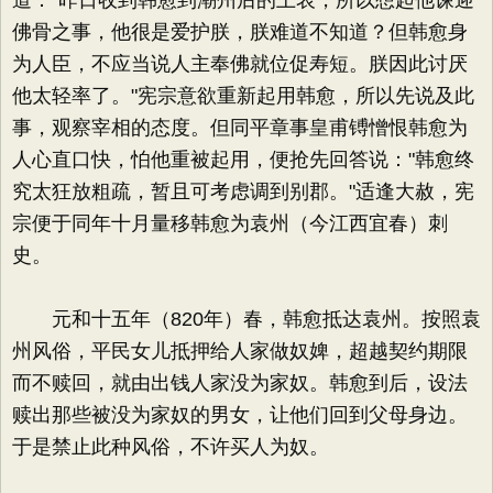
道："昨日收到韩愈到潮州后的上表，所以想起他谏迎
佛骨之事，他很是爱护朕，朕难道不知道？但韩愈身
为人臣，不应当说人主奉佛就位促寿短。朕因此讨厌
他太轻率了。"宪宗意欲重新起用韩愈，所以先说及此
事，观察宰相的态度。但同平章事皇甫镈憎恨韩愈为
人心直口快，怕他重被起用，便抢先回答说："韩愈终
究太狂放粗疏，暂且可考虑调到别郡。"适逢大赦，宪
宗便于同年十月量移韩愈为袁州（今江西宜春）刺
史。
元和十五年（820年）春，韩愈抵达袁州。按照袁
州风俗，平民女儿抵押给人家做奴婢，超越契约期限
而不赎回，就由出钱人家没为家奴。韩愈到后，设法
赎出那些被没为家奴的男女，让他们回到父母身边。
于是禁止此种风俗，不许买人为奴。