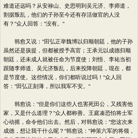
难道还远吗？从安禄山、史思明到吴元济、李师道，
割据叛乱，他们的子孙至今还有存活做官的人没
有？"众人回答："没有。"
韩愈又说："田弘正举魏博以归顺朝廷，他的子孙
虽然还是孩提，但都被授予高官；王承元以成德归顺
朝廷，还未成人就被任命为节度使；刘悟、李祐当初
跟随李师道、吴元济叛乱，后来投降朝廷，现在，都
是节度使。这些情况，你们都听说过吗！"众人回
答："田弘正刻薄，所以我军不安。"
韩愈说："但是你们这些人也害死田公，又残害他
家，又是什么道理？"众人都称善。王庭凑恐怕将士军
心动摇，命令他们出去。然后，对韩愈说："您这次来
成德，想让我干什么呢？"韩愈说："神策六军的将领，