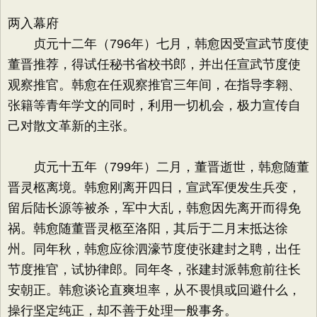
两入幕府
贞元十二年（796年）七月，韩愈因受宣武节度使
董晋推荐，得试任秘书省校书郎，并出任宣武节度使
观察推官。韩愈在任观察推官三年间，在指导李翱、
张籍等青年学文的同时，利用一切机会，极力宣传自
己对散文革新的主张。
贞元十五年（799年）二月，董晋逝世，韩愈随董
晋灵柩离境。韩愈刚离开四日，宣武军便发生兵变，
留后陆长源等被杀，军中大乱，韩愈因先离开而得免
祸。韩愈随董晋灵柩至洛阳，其后于二月末抵达徐
州。同年秋，韩愈应徐泗濠节度使张建封之聘，出任
节度推官，试协律郎。同年冬，张建封派韩愈前往长
安朝正。韩愈谈论直爽坦率，从不畏惧或回避什么，
操行坚定纯正，却不善于处理一般事务。