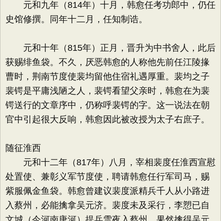
元和九年（814年）十月，韩愈任考功郎中，仍任
史馆修撰。同年十二月，任知制诰。
元和十年（815年）正月，晋升为中书舍人，此后
获赐绯鱼袋。不久，厌恶韩愈的人称他先前任江陵掾
曹时，荆南节度使裴均留他住宿礼遇厚重。裴均之子
裴锷是平庸浅陋之人，裴锷看望父亲时，韩愈在为裴
锷送行的文章序中，仍称呼裴锷的字。这一说法在朝
官中引起很大反响，韩愈因此被改授为太子右庶子。
随征淮西
元和十二年（817年）八月，宰相裴度任淮西宣慰
处置使、兼彰义军节度使，聘请韩愈任行军司马，赐
紫服佩金鱼袋。韩愈曾建议裴度派精兵千人从小路进
入蔡州，必能擒拿吴元济。裴度未及采行，李愬已自
文城（今河南唐河）提兵雪夜入蔡州，果然擒得吴元