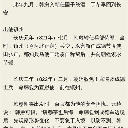
此年九月，韩愈入朝任国子祭酒，于冬季回到长
安。
出使镇州
长庆元年（821年）七月，韩愈转任兵部侍郎。当
时，镇州（今河北正定）兵变，杀害新任成德节度使
田弘正。都知兵马使王廷凑自称留后，并向朝廷索求
节钺。
长庆二年（822年）二月，朝廷赦免王庭凑及成德
士兵，命韩愈为宣慰使，前往镇州。
韩愈即将出发时，百官都为他的安全担忧。元稹
说："韩愈可惜。"唐穆宗也后悔，命韩愈到成德军边境
后，先观察形势变化，不要急于入境，以防不测。韩