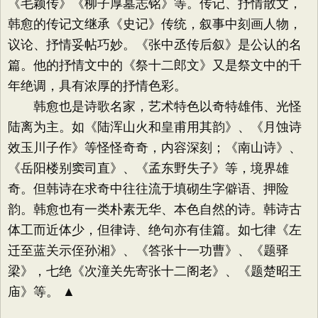
《毛颖传》《柳子厚墓志铭》等。传记、抒情散文，
韩愈的传记文继承《史记》传统，叙事中刻画人物，
议论、抒情妥帖巧妙。《张中丞传后叙》是公认的名
篇。他的抒情文中的《祭十二郎文》又是祭文中的千
年绝调，具有浓厚的抒情色彩。
韩愈也是诗歌名家，艺术特色以奇特雄伟、光怪
陆离为主。如《陆浑山火和皇甫用其韵》、《月蚀诗
效玉川子作》等怪怪奇奇，内容深刻；《南山诗》、
《岳阳楼别窦司直》、《孟东野失子》等，境界雄
奇。但韩诗在求奇中往往流于填砌生字僻语、押险
韵。韩愈也有一类朴素无华、本色自然的诗。韩诗古
体工而近体少，但律诗、绝句亦有佳篇。如七律《左
迁至蓝关示侄孙湘》、《答张十一功曹》、《题驿
梁》，七绝《次潼关先寄张十二阁老》、《题楚昭王
庙》等。 ▲