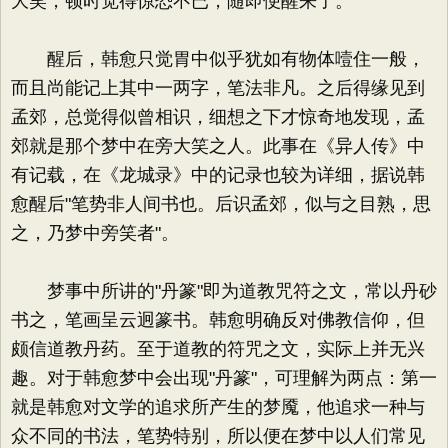
大笑，顿时觉得惊恐不已，随即便醒来了。
醒后，韩愈只觉胃中似乎犹如有物体噎住一般，
而且尚能记上其中一两字，笔法非凡。之后得缘见到
孟郊，总觉得似曾相识，细想之下才惊奇地发现，孟
郊就是那个梦中在旁大笑之人。此事在《异人传》中
有记载，在《龙城录》中的记录也较为详细，据说韩
愈醒后"笔势非人间书也。后识孟郊，似与之目熟，思
之，乃梦中旁笑者"。
梦事中所讲的"丹篆"即为道教咒符之文，常以丹砂
书之，笔画呈云迥篆书。韩愈明确反对佛教信仰，但
颇信道教丹药。至于道教的符咒之文，实际上并无兴
趣。对于韩愈梦中会出现"丹篆"，可理解为两点：第一
就是韩愈对文学的追求所产生的梦魇，他追求一种与
众不同的书法，笔势特别，所以便在梦中以人们常见