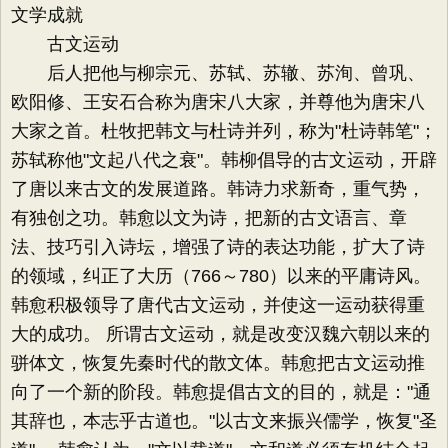
文学成就
古文运动
后人把他与柳宗元、苏轼、苏辙、苏洵、曾巩、
欧阳修、王安石合称为唐宋八大家，并尊他为唐宋八
大家之首。杜牧把韩文与杜诗并列，称为"杜诗韩笔"；
苏轼称他"文起八代之衰"。韩柳倡导的古文运动，开辟
了唐以来古文的发展道路。韩诗力求新奇，重气势，
有独创之功。韩愈以文为诗，把新的古文语言、章
法、技巧引入诗坛，增强了诗的表达功能，扩大了诗
的领域，纠正了大历（766～780）以来的平庸诗风。
韩愈积极领导了唐代古文运动，并使这一运动获得重
大的成功。 所谓古文运动，就是改变汉魏六朝以来的
骈体文，恢复先秦时代的散文体。韩愈把古文运动推
向了一个新的阶段。韩愈提倡古文的目的，就是："通
其辞也，本志乎古道也。"以古文来振兴儒学，恢复"圣