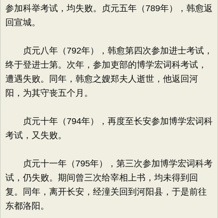
参加科举考试，均失败。贞元五年（789年），韩愈返
回宣城。
贞元八年（792年），韩愈第四次参加进士考试，
终于登进士第。次年，参加吏部的博学宏词科考试，
遭遇失败。同年，韩愈之嫂郑夫人逝世，他返回河
阳，为其守丧五个月。
贞元十年（794年），再度至长安参加博学宏词科
考试，又失败。
贞元十一年（795年），第三次参加博学宏词科考
试，仍失败。期间曾三次给宰相上书，均未得到回
复。同年，离开长安，经潼关回到河阳县，于是前往
东都洛阳。