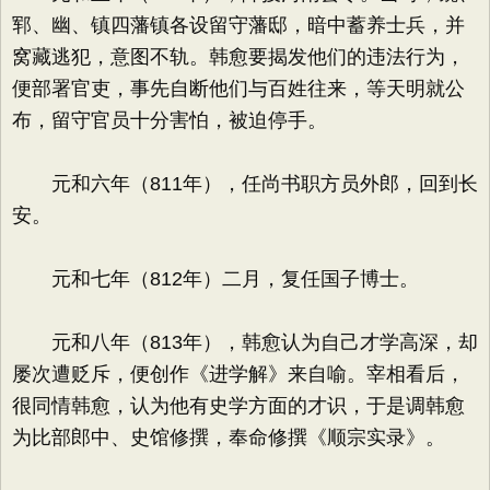
郓、幽、镇四藩镇各设留守藩邸，暗中蓄养士兵，并
窝藏逃犯，意图不轨。韩愈要揭发他们的违法行为，
便部署官吏，事先自断他们与百姓往来，等天明就公
布，留守官员十分害怕，被迫停手。
元和六年（811年），任尚书职方员外郎，回到长
安。
元和七年（812年）二月，复任国子博士。
元和八年（813年），韩愈认为自己才学高深，却
屡次遭贬斥，便创作《进学解》来自喻。宰相看后，
很同情韩愈，认为他有史学方面的才识，于是调韩愈
为比部郎中、史馆修撰，奉命修撰《顺宗实录》。