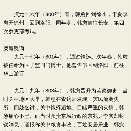
贞元十六年（800年）春，韩愈回到徐州，于夏季
离开徐州，回到洛阳。同年冬，韩愈前往长安，第四
次参吏部考试。
屡遭贬谪
贞元十七年（801年），通过铨选。次年春，韩愈
被任命为国子监四门博士。他曾告假回到洛阳，前往
华山游玩。
贞元十九年（803年），韩愈晋升为监察御史。当
时关中地区大旱，韩愈在查访后发现，灾民流离失
所，四处乞讨，关中饿殍遍地。目睹严重的灾情，韩
愈痛心不已。而当时负责京城行政的京兆尹李实却封
锁消息，谎报称关中粮食丰收，百姓安居乐业。韩愈