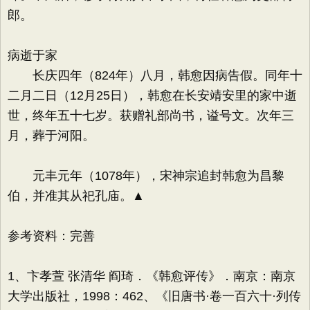
郎。
病逝于家
长庆四年（824年）八月，韩愈因病告假。同年十
二月二日（12月25日），韩愈在长安靖安里的家中逝
世，终年五十七岁。获赠礼部尚书，谥号文。次年三
月，葬于河阳。
元丰元年（1078年），宋神宗追封韩愈为昌黎
伯，并准其从祀孔庙。▲
参考资料：完善
1、卞孝萱 张清华 阎琦．《韩愈评传》．南京：南京
大学出版社，1998：462、《旧唐书·卷一百六十·列传